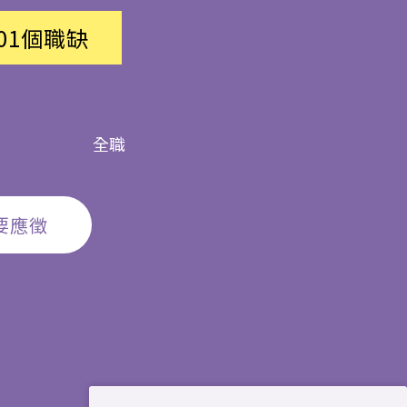
01
個職缺
全職
要應徵