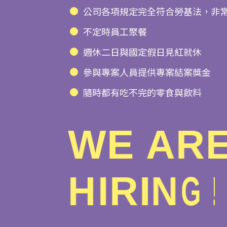
公司各項規定完全符合勞基法，非
不定時員工聚餐
週休二日與國定假日見紅就休
參與專案人員提供專案結案獎金
隨時都有吃不完的零食與飲料
W
E
A
R
H
I
R
I
N
G
!